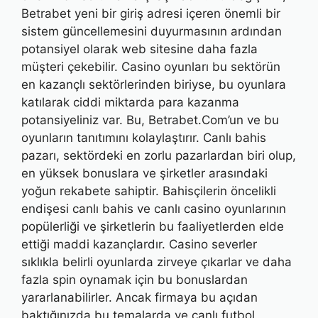
Betrabet yeni bir giriş adresi içeren önemli bir
sistem güncellemesini duyurmasının ardından
potansiyel olarak web sitesine daha fazla
müşteri çekebilir. Casino oyunları bu sektörün
en kazançlı sektörlerinden biriyse, bu oyunlara
katılarak ciddi miktarda para kazanma
potansiyeliniz var. Bu, Betrabet.Com’un ve bu
oyunların tanıtımını kolaylaştırır. Canlı bahis
pazarı, sektördeki en zorlu pazarlardan biri olup,
en yüksek bonuslara ve şirketler arasındaki
yoğun rekabete sahiptir. Bahisçilerin öncelikli
endişesi canlı bahis ve canlı casino oyunlarının
popülerliği ve şirketlerin bu faaliyetlerden elde
ettiği maddi kazançlardır. Casino severler
sıklıkla belirli oyunlarda zirveye çıkarlar ve daha
fazla spin oynamak için bu bonuslardan
yararlanabilirler. Ancak firmaya bu açıdan
baktığınızda bu temalarda ve canlı futbol