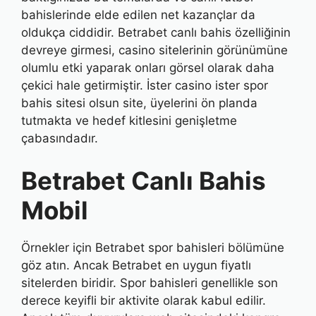
bahislerinde elde edilen net kazançlar da
oldukça ciddidir. Betrabet canlı bahis özelliğinin
devreye girmesi, casino sitelerinin görünümüne
olumlu etki yaparak onları görsel olarak daha
çekici hale getirmiştir. İster casino ister spor
bahis sitesi olsun site, üyelerini ön planda
tutmakta ve hedef kitlesini genişletme
çabasındadır.
Betrabet Canlı Bahis
Mobil
Örnekler için Betrabet spor bahisleri bölümüne
göz atın. Ancak Betrabet en uygun fiyatlı
sitelerden biridir. Spor bahisleri genellikle son
derece keyifli bir aktivite olarak kabul edilir.