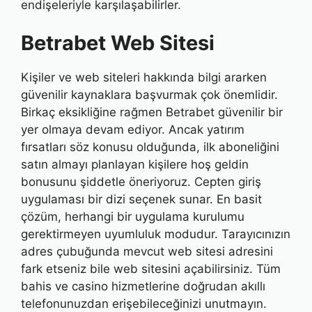
endişeleriyle karşılaşabilirler.
Betrabet Web Sitesi
Kişiler ve web siteleri hakkında bilgi ararken
güvenilir kaynaklara başvurmak çok önemlidir.
Birkaç eksikliğine rağmen Betrabet güvenilir bir
yer olmaya devam ediyor. Ancak yatırım
fırsatları söz konusu olduğunda, ilk aboneliğini
satın almayı planlayan kişilere hoş geldin
bonusunu şiddetle öneriyoruz. Cepten giriş
uygulaması bir dizi seçenek sunar. En basit
çözüm, herhangi bir uygulama kurulumu
gerektirmeyen uyumluluk modudur. Tarayıcınızın
adres çubuğunda mevcut web sitesi adresini
fark etseniz bile web sitesini açabilirsiniz. Tüm
bahis ve casino hizmetlerine doğrudan akıllı
telefonunuzdan erişebileceğinizi unutmayın.