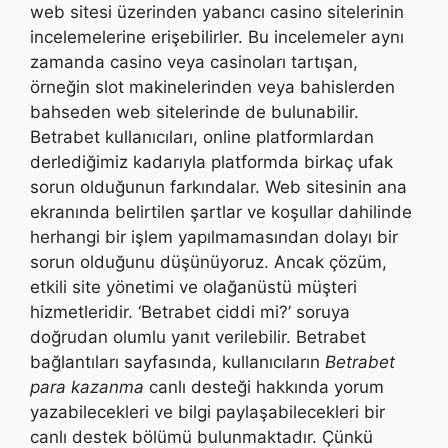
web sitesi üzerinden yabancı casino sitelerinin
incelemelerine erişebilirler. Bu incelemeler aynı
zamanda casino veya casinoları tartışan,
örneğin slot makinelerinden veya bahislerden
bahseden web sitelerinde de bulunabilir.
Betrabet kullanıcıları, online platformlardan
derlediğimiz kadarıyla platformda birkaç ufak
sorun olduğunun farkındalar. Web sitesinin ana
ekranında belirtilen şartlar ve koşullar dahilinde
herhangi bir işlem yapılmamasından dolayı bir
sorun olduğunu düşünüyoruz. Ancak çözüm,
etkili site yönetimi ve olağanüstü müşteri
hizmetleridir. ‘Betrabet ciddi mi?’ soruya
doğrudan olumlu yanıt verilebilir. Betrabet
bağlantıları sayfasında, kullanıcıların
Betrabet
para kazanma
canlı desteği hakkında yorum
yazabilecekleri ve bilgi paylaşabilecekleri bir
canlı destek bölümü bulunmaktadır. Çünkü