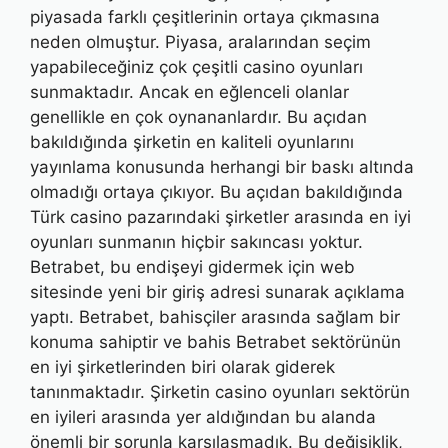
piyasada farklı çeşitlerinin ortaya çıkmasına
neden olmuştur. Piyasa, aralarından seçim
yapabileceğiniz çok çeşitli casino oyunları
sunmaktadır. Ancak en eğlenceli olanlar
genellikle en çok oynananlardır. Bu açıdan
bakıldığında şirketin en kaliteli oyunlarını
yayınlama konusunda herhangi bir baskı altında
olmadığı ortaya çıkıyor. Bu açıdan bakıldığında
Türk casino pazarındaki şirketler arasında en iyi
oyunları sunmanın hiçbir sakıncası yoktur.
Betrabet, bu endişeyi gidermek için web
sitesinde yeni bir giriş adresi sunarak açıklama
yaptı. Betrabet, bahisçiler arasında sağlam bir
konuma sahiptir ve bahis Betrabet sektörünün
en iyi şirketlerinden biri olarak giderek
tanınmaktadır. Şirketin casino oyunları sektörün
en iyileri arasında yer aldığından bu alanda
önemli bir sorunla karşılaşmadık. Bu değişiklik,