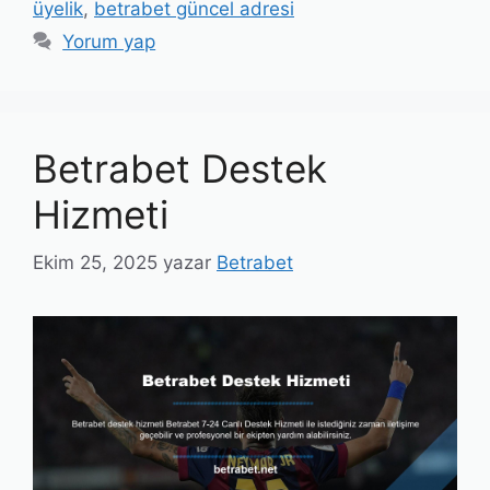
üyelik
,
betrabet güncel adresi
Yorum yap
Betrabet Destek
Hizmeti
Ekim 25, 2025
yazar
Betrabet