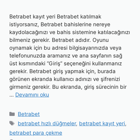
Betrabet kayıt yeri Betrabet katılmak
istiyorsanız, Betrabet bahislerine nereye
kaydolacağınızı ve bahis sistemine katılacağınızı
bilmeniz gerekir. Betrabet adıdır. Oyunu
oynamak için bu adresi bilgisayarınızda veya
telefonunuzda aramanız ve ana sayfanın sağ
üst kısmındaki “Giriş” seçeneğini kullanmanız
gerekir. Betrabet giriş yapmak için, burada
görünen ekranda kullanıcı adınızı ve şifrenizi
girmeniz gerekir. Bu ekranda, giriş sürecinin bir
…
Devamını oku
Kategoriler
Betrabet
Etiketler
betrabet hızlı düğmeler
,
betrabet kayıt yeri
,
betrabet para çekme