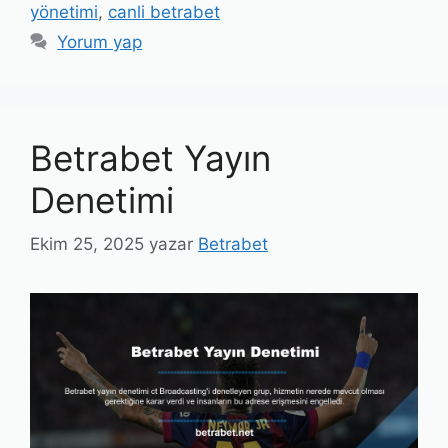
yönetimi
,
canli betrabet
Yorum yap
Betrabet Yayın
Denetimi
Ekim 25, 2025
yazar
Betrabet