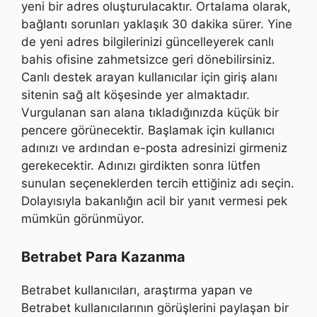
yeni bir adres oluşturulacaktır. Ortalama olarak,
bağlantı sorunları yaklaşık 30 dakika sürer. Yine
de yeni adres bilgilerinizi güncelleyerek canlı
bahis ofisine zahmetsizce geri dönebilirsiniz.
Canlı destek arayan kullanıcılar için giriş alanı
sitenin sağ alt köşesinde yer almaktadır.
Vurgulanan sarı alana tıkladığınızda küçük bir
pencere görünecektir. Başlamak için kullanıcı
adınızı ve ardından e-posta adresinizi girmeniz
gerekecektir. Adınızı girdikten sonra lütfen
sunulan seçeneklerden tercih ettiğiniz adı seçin.
Dolayısıyla bakanlığın acil bir yanıt vermesi pek
mümkün görünmüyor.
Betrabet Para Kazanma
Betrabet kullanıcıları, araştırma yapan ve
Betrabet kullanıcılarının görüşlerini paylaşan bir