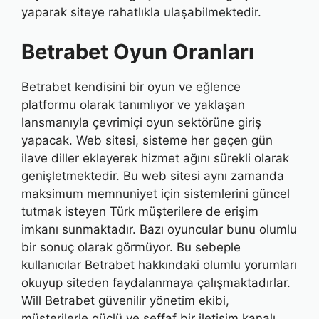
yaparak siteye rahatlıkla ulaşabilmektedir.
Betrabet Oyun Oranları
Betrabet kendisini bir oyun ve eğlence
platformu olarak tanımlıyor ve yaklaşan
lansmanıyla çevrimiçi oyun sektörüne giriş
yapacak. Web sitesi, sisteme her geçen gün
ilave diller ekleyerek hizmet ağını sürekli olarak
genişletmektedir. Bu web sitesi aynı zamanda
maksimum memnuniyet için sistemlerini güncel
tutmak isteyen Türk müşterilere de erişim
imkanı sunmaktadır. Bazı oyuncular bunu olumlu
bir sonuç olarak görmüyor. Bu sebeple
kullanıcılar Betrabet hakkındaki olumlu yorumları
okuyup siteden faydalanmaya çalışmaktadırlar.
Will Betrabet güvenilir yönetim ekibi,
müşterilerle güçlü ve şeffaf bir iletişim kanalı