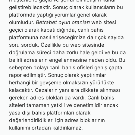
geliştirebilecektir. Sonuç olarak kullanıcıların bu
platformda yaptığı yorumlar genel olarak
olumludur.
Betrabet oyun oranları
web sitesi
geçici olarak kapatıldığında, canlı bahis
platformuna nasıl erişeceğimize dair çok sayıda
soru sorduk. Özellikle bu web sitesinde
doğrulama süreci daha zorlu hale geldi ve bu da
belirli adreslerin engellenmesine neden oldu. Bu
sebepten dolayı canlı bahis ofisleri geniş çapta
rapor edilmiştir. Sonuç olarak yaptırımlar
herhangi bir gevşeme olmaksızın yürürlükte
kalacaktır. Cezaların yanı sıra dikkate alınması
gereken adres blokları da vardı. Canlı bahis
siteleri tamamen yetkili ve denetimlidir ancak
yasa dışı bahis platformları olarak
değerlendirildikleri için adres bloklarının
kullanımı ortadan kaldırılamaz.