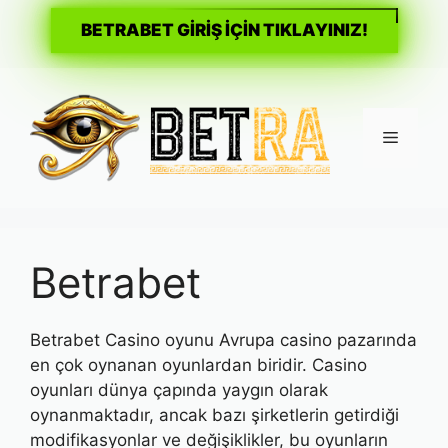
BETRABET GİRİŞ İÇİN TIKLAYINIZ!
İçeriğe
atla
Menü
Betrabet
Betrabet Casino oyunu Avrupa casino pazarında
en çok oynanan oyunlardan biridir. Casino
oyunları dünya çapında yaygın olarak
oynanmaktadır, ancak bazı şirketlerin getirdiği
modifikasyonlar ve değişiklikler, bu oyunların