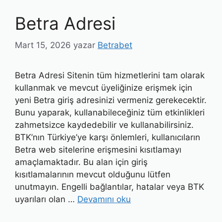
Betra Adresi
Mart 15, 2026
yazar
Betrabet
Betra Adresi Sitenin tüm hizmetlerini tam olarak
kullanmak ve mevcut üyeliğinize erişmek için
yeni Betra giriş adresinizi vermeniz gerekecektir.
Bunu yaparak, kullanabileceğiniz tüm etkinlikleri
zahmetsizce kaydedebilir ve kullanabilirsiniz.
BTK’nın Türkiye’ye karşı önlemleri, kullanıcıların
Betra web sitelerine erişmesini kısıtlamayı
amaçlamaktadır. Bu alan için giriş
kısıtlamalarının mevcut olduğunu lütfen
unutmayın. Engelli bağlantılar, hatalar veya BTK
uyarıları olan …
Devamını oku