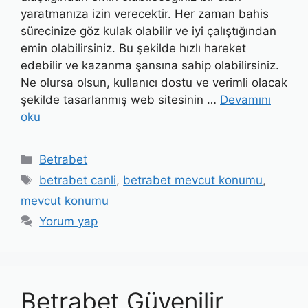
yaratmanıza izin verecektir. Her zaman bahis
sürecinize göz kulak olabilir ve iyi çalıştığından
emin olabilirsiniz. Bu şekilde hızlı hareket
edebilir ve kazanma şansına sahip olabilirsiniz.
Ne olursa olsun, kullanıcı dostu ve verimli olacak
şekilde tasarlanmış web sitesinin …
Devamını
oku
Kategoriler
Betrabet
Etiketler
betrabet canli
,
betrabet mevcut konumu
,
mevcut konumu
Yorum yap
Betrabet Güvenilir