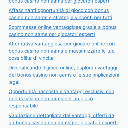
bonus casino non aams per giocatori esperti
Affascinanti opportunità di gioco con bonus
casino non aams e strategie vincenti per tutti
Scommesse online vantaggiose grazie a bonus
casino non aams per giocatori esperti
Alternativa vantaggiosa per giocare online con
bonus casino non aams e massimizzare le tue
possibilità di vincita
Diversificando il gioco online, esplora i vantaggi
del bonus casino non aams e le sue implicazioni
legali
Opportunità nascoste e vantaggi esclusivi con
bonus casino non aams per un gioco
responsabile
Valutazione dettagliata dei vantaggi offerti da
un bonus casino non aams per giocatori esperti