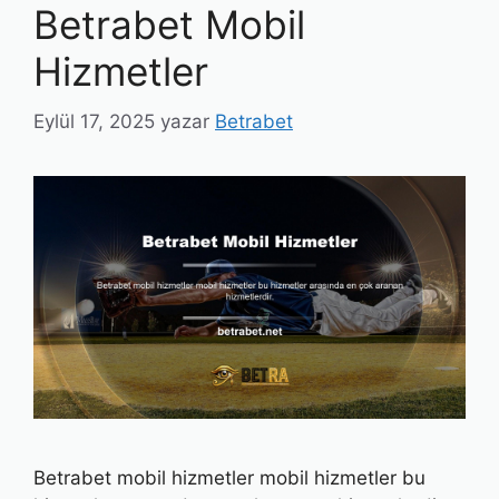
Betrabet Mobil
Hizmetler
Eylül 17, 2025
yazar
Betrabet
Betrabet mobil hizmetler mobil hizmetler bu