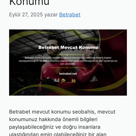
Konumu
Eylül 27, 2025
yazar
Betrabet
Betrabet mevcut konumu seobahis, mevcut
konumunuz hakkında önemli bilgileri
paylaşabileceğiniz ve doğru insanlara
ulaştığından emin olabileceğiniz bir alan