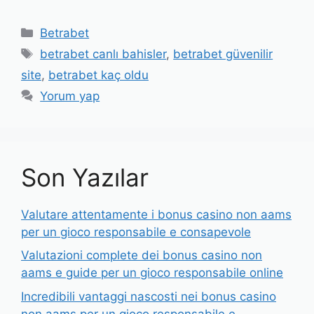
Kategoriler
Betrabet
Etiketler
betrabet canlı bahisler
,
betrabet güvenilir
site
,
betrabet kaç oldu
Yorum yap
Son Yazılar
Valutare attentamente i bonus casino non aams
per un gioco responsabile e consapevole
Valutazioni complete dei bonus casino non
aams e guide per un gioco responsabile online
Incredibili vantaggi nascosti nei bonus casino
non aams per un gioco responsabile e