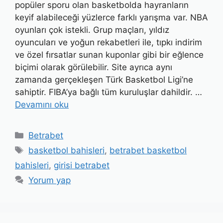
popüler sporu olan basketbolda hayranların
keyif alabileceği yüzlerce farklı yarışma var. NBA
oyunları çok istekli. Grup maçları, yıldız
oyuncuları ve yoğun rekabetleri ile, tıpkı indirim
ve özel fırsatlar sunan kuponlar gibi bir eğlence
biçimi olarak görülebilir. Site ayrıca aynı
zamanda gerçekleşen Türk Basketbol Ligi’ne
sahiptir. FIBA’ya bağlı tüm kuruluşlar dahildir. …
Devamını oku
Kategoriler
Betrabet
Etiketler
basketbol bahisleri
,
betrabet basketbol
bahisleri
,
girisi betrabet
Yorum yap