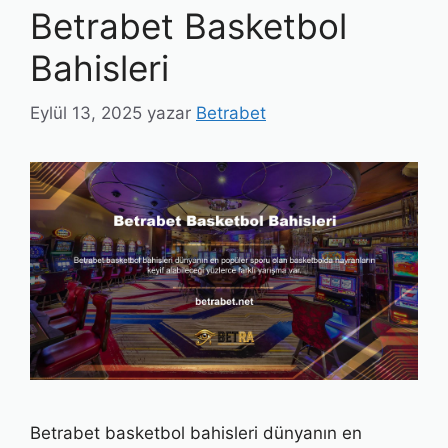
Betrabet Basketbol
Bahisleri
Eylül 13, 2025
yazar
Betrabet
Betrabet basketbol bahisleri dünyanın en