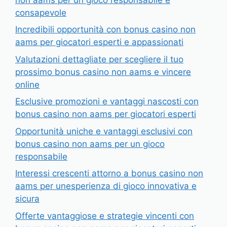
consapevole
Incredibili opportunità con bonus casino non
aams per giocatori esperti e appassionati
Valutazioni dettagliate per scegliere il tuo
prossimo bonus casino non aams e vincere
online
Esclusive promozioni e vantaggi nascosti con
bonus casino non aams per giocatori esperti
Opportunità uniche e vantaggi esclusivi con
bonus casino non aams per un gioco
responsabile
Interessi crescenti attorno a bonus casino non
aams per unesperienza di gioco innovativa e
sicura
Offerte vantaggiose e strategie vincenti con