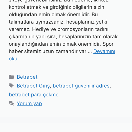
kontrol etmek ve girdiğiniz bilgilerin sizin
olduğundan emin olmak önemlidir. Bu
talimatlara uymazsanız, hesaplarınız yetki
veremez. Hediye ve promosyonların tadını
çıkarmanın yanı sıra, hesaplarınızın tam olarak
onaylandığından emin olmak önemlidir. Spor
haber sitemiz uzun zamandır var …
Devamını
oku
Kategoriler
Betrabet
Etiketler
Betrabet Giriş
,
betrabet güvenilir adres
,
betrabet para çekme
Yorum yap