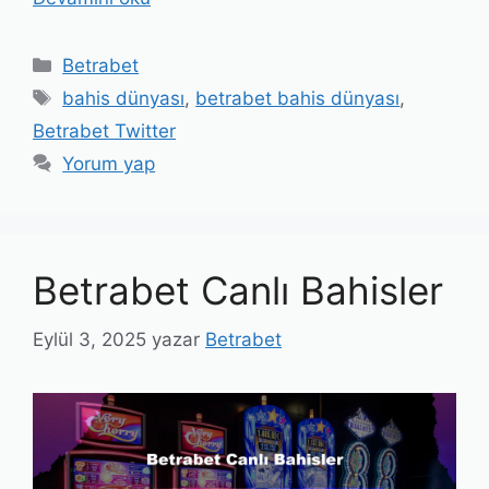
Kategoriler
Betrabet
Etiketler
bahis dünyası
,
betrabet bahis dünyası
,
Betrabet Twitter
Yorum yap
Betrabet Canlı Bahisler
Eylül 3, 2025
yazar
Betrabet