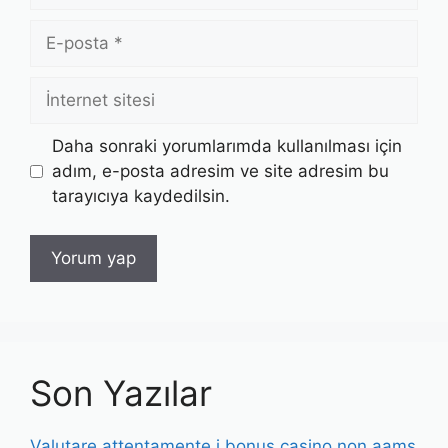
E-
posta
İnternet
sitesi
Daha sonraki yorumlarımda kullanılması için
adım, e-posta adresim ve site adresim bu
tarayıcıya kaydedilsin.
Son Yazılar
Valutare attentamente i bonus casino non aams