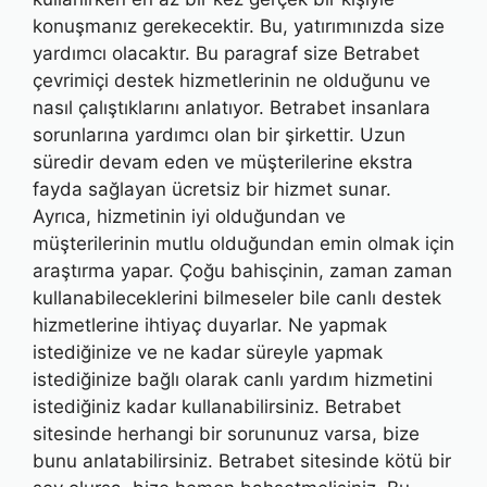
konuşmanız gerekecektir. Bu, yatırımınızda size
yardımcı olacaktır. Bu paragraf size Betrabet
çevrimiçi destek hizmetlerinin ne olduğunu ve
nasıl çalıştıklarını anlatıyor. Betrabet insanlara
sorunlarına yardımcı olan bir şirkettir. Uzun
süredir devam eden ve müşterilerine ekstra
fayda sağlayan ücretsiz bir hizmet sunar.
Ayrıca, hizmetinin iyi olduğundan ve
müşterilerinin mutlu olduğundan emin olmak için
araştırma yapar. Çoğu bahisçinin, zaman zaman
kullanabileceklerini bilmeseler bile canlı destek
hizmetlerine ihtiyaç duyarlar. Ne yapmak
istediğinize ve ne kadar süreyle yapmak
istediğinize bağlı olarak canlı yardım hizmetini
istediğiniz kadar kullanabilirsiniz. Betrabet
sitesinde herhangi bir sorununuz varsa, bize
bunu anlatabilirsiniz. Betrabet sitesinde kötü bir