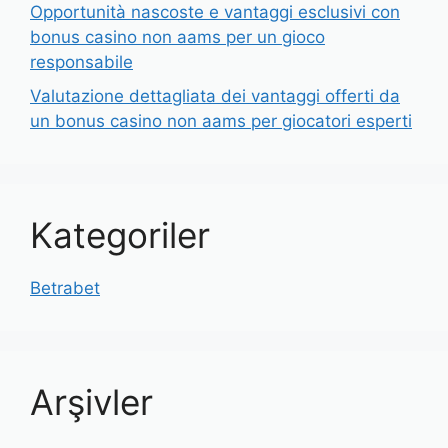
Opportunità nascoste e vantaggi esclusivi con
bonus casino non aams per un gioco
responsabile
Valutazione dettagliata dei vantaggi offerti da
un bonus casino non aams per giocatori esperti
Kategoriler
Betrabet
Arşivler