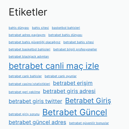
Etiketler
bahis dünyası
bahis sitesi
basketbol bahisleri
betrabet adres paylaşımı
betrabet bahis dünyası
betrabet bahis güvenliği olacağınız
betrabet bahis sitesi
betrabet basketbol bahisleri
betrabet bilgili profesyoneller
betrabet blackjack adımları
betrabet canli maç izle
betrabet canlı bahisler
betrabet canlı oyunlar
betrabet erişim
betrabet casino i̇statistikleri
betrabet giris adresi
betrabet geri çekilme
Betrabet Giriş
betrabet giris twitter
Betrabet Güncel
betrabet giriş sorunu
betrabet güncel adres
betrabet güvenilir bonuslar