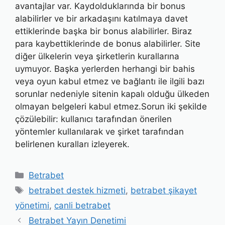
avantajlar var. Kaydolduklarında bir bonus
alabilirler ve bir arkadaşını katılmaya davet
ettiklerinde başka bir bonus alabilirler. Biraz
para kaybettiklerinde de bonus alabilirler. Site
diğer ülkelerin veya şirketlerin kurallarına
uymuyor. Başka yerlerden herhangi bir bahis
veya oyun kabul etmez ve bağlantı ile ilgili bazı
sorunlar nedeniyle sitenin kapalı olduğu ülkeden
olmayan belgeleri kabul etmez.Sorun iki şekilde
çözülebilir: kullanıcı tarafından önerilen
yöntemler kullanılarak ve şirket tarafından
belirlenen kuralları izleyerek.
Kategoriler
Betrabet
Etiketler
betrabet destek hizmeti
,
betrabet şikayet
yönetimi
,
canli betrabet
Betrabet Yayın Denetimi