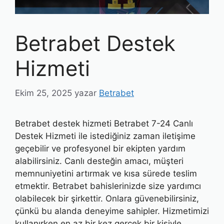
Betrabet Destek
Hizmeti
Ekim 25, 2025
yazar
Betrabet
Betrabet destek hizmeti Betrabet 7-24 Canlı
Destek Hizmeti ile istediğiniz zaman iletişime
geçebilir ve profesyonel bir ekipten yardım
alabilirsiniz. Canlı desteğin amacı, müşteri
memnuniyetini artırmak ve kısa sürede teslim
etmektir. Betrabet bahislerinizde size yardımcı
olabilecek bir şirkettir. Onlara güvenebilirsiniz,
çünkü bu alanda deneyime sahipler. Hizmetimizi
kullanırken en az bir kez gerçek bir kişiyle