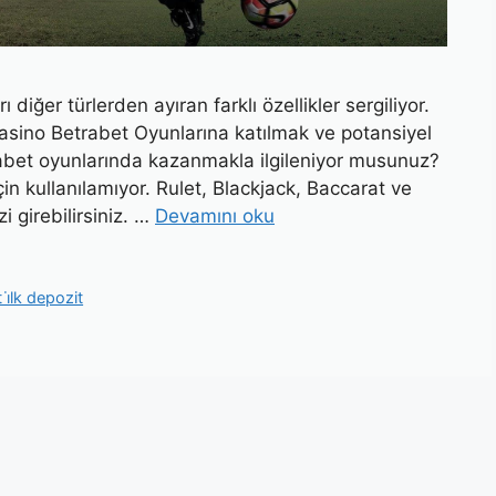
ı diğer türlerden ayıran farklı özellikler sergiliyor.
sino Betrabet Oyunlarına katılmak ve potansiyel
rabet oyunlarında kazanmakla ilgileniyor musunuz?
çin kullanılamıyor. Rulet, Blackjack, Baccarat ve
i girebilirsiniz. …
Devamını oku
 i̇lk depozit