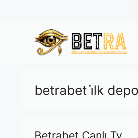
İçeriğe
atla
betrabet i̇lk depo
Betrabet Canlı Tv