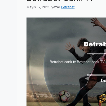
Mayıs 17, 2025
yazar
Betrabet