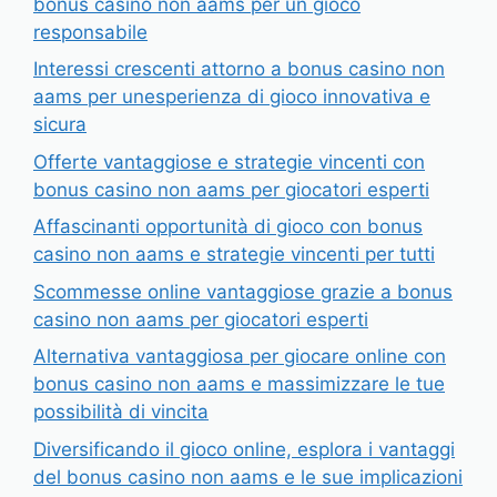
bonus casino non aams per un gioco
responsabile
Interessi crescenti attorno a bonus casino non
aams per unesperienza di gioco innovativa e
sicura
Offerte vantaggiose e strategie vincenti con
bonus casino non aams per giocatori esperti
Affascinanti opportunità di gioco con bonus
casino non aams e strategie vincenti per tutti
Scommesse online vantaggiose grazie a bonus
casino non aams per giocatori esperti
Alternativa vantaggiosa per giocare online con
bonus casino non aams e massimizzare le tue
possibilità di vincita
Diversificando il gioco online, esplora i vantaggi
del bonus casino non aams e le sue implicazioni