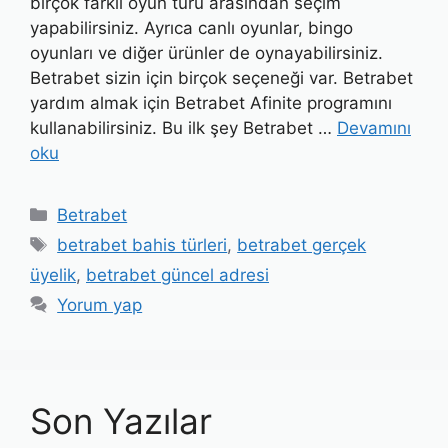
birçok farklı oyun türü arasından seçim
yapabilirsiniz. Ayrıca canlı oyunlar, bingo
oyunları ve diğer ürünler de oynayabilirsiniz.
Betrabet sizin için birçok seçeneği var. Betrabet
yardım almak için Betrabet Afinite programını
kullanabilirsiniz. Bu ilk şey Betrabet …
Devamını
oku
Kategoriler
Betrabet
Etiketler
betrabet bahis türleri
,
betrabet gerçek
üyelik
,
betrabet güncel adresi
Yorum yap
Son Yazılar