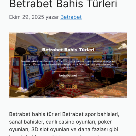
Betrabet Bahis Türleri
Ekim 29, 2025
yazar
Betrabet
Betrabet bahis türleri Betrabet spor bahisleri,
sanal bahisler, canlı casino oyunları, poker
oyunları, 3D slot oyunları ve daha fazlası gibi