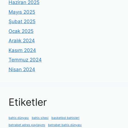
Haziran 2025
Mayıs 2025
Şubat 2025
Ocak 2025
Aralık 2024
Kasım 2024
Temmuz 2024
Nisan 2024
Etiketler
bahis dünyası
bahis sitesi
basketbol bahisleri
betrabet adres paylaşımı
betrabet bahis dünyası