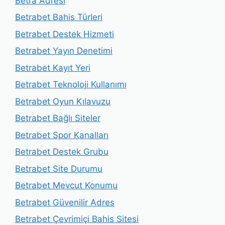
Betra Adresi
Betrabet Bahis Türleri
Betrabet Destek Hizmeti
Betrabet Yayın Denetimi
Betrabet Kayıt Yeri
Betrabet Teknoloji Kullanımı
Betrabet Oyun Kılavuzu
Betrabet Bağlı Siteler
Betrabet Spor Kanalları
Betrabet Destek Grubu
Betrabet Site Durumu
Betrabet Mevcut Konumu
Betrabet Güvenilir Adres
Betrabet Çevrimiçi Bahis Sitesi