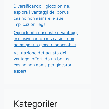
Diversificando il gioco online,
esplora i vantaggi del bonus
casino non aams e le sue
implicazioni legali
Opportunità nascoste e vantaggi
esclusivi con bonus casino non
aams per un gioco responsabile
Valutazione dettagliata dei
vantaggi offerti da un bonus
casino non aams per giocatori
esperti
Kategoriler