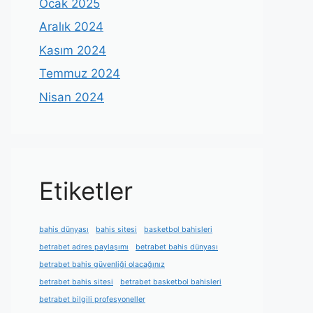
Ocak 2025
Aralık 2024
Kasım 2024
Temmuz 2024
Nisan 2024
Etiketler
bahis dünyası
bahis sitesi
basketbol bahisleri
betrabet adres paylaşımı
betrabet bahis dünyası
betrabet bahis güvenliği olacağınız
betrabet bahis sitesi
betrabet basketbol bahisleri
betrabet bilgili profesyoneller