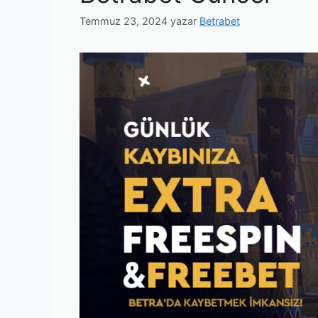
Temmuz 23, 2024
yazar
Betrabet