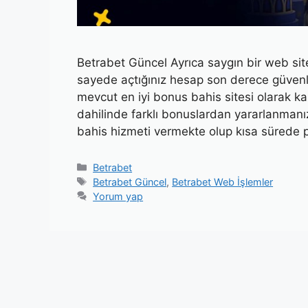
Betrabet Güncel Ayrıca saygın bir web sit
sayede açtığınız hesap son derece güvenli b
mevcut en iyi bonus bahis sitesi olarak ka
dahilinde farklı bonuslardan yararlanmanız
bahis hizmeti vermekte olup kısa sürede 
Kategoriler
Betrabet
Etiketler
Betrabet Güncel
,
Betrabet Web İşlemler
Yorum yap