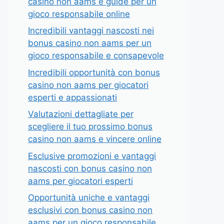
casino non aams e guide per un
gioco responsabile online
Incredibili vantaggi nascosti nei
bonus casino non aams per un
gioco responsabile e consapevole
Incredibili opportunità con bonus
casino non aams per giocatori
esperti e appassionati
Valutazioni dettagliate per
scegliere il tuo prossimo bonus
casino non aams e vincere online
Esclusive promozioni e vantaggi
nascosti con bonus casino non
aams per giocatori esperti
Opportunità uniche e vantaggi
esclusivi con bonus casino non
aams per un gioco responsabile