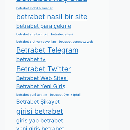
betrabet mobil hizmetler
betrabet nasil bir site
betrabet para çekme
betrabet site kontrolü
betrabet sitesi
betrabet slot varyasyonları
betrabet sorunsuz web
Betrabet Telegram
betrabet tv
Betrabet Twitter
Betrabet Web Sitesi
Betrabet Yeni Giriş
betrabet yeni tanıtım
betrabet üyelik i̇ptali
Betrabet Şikayet
girisi betrabet
giris yap betrabet
yeni giris betrabet